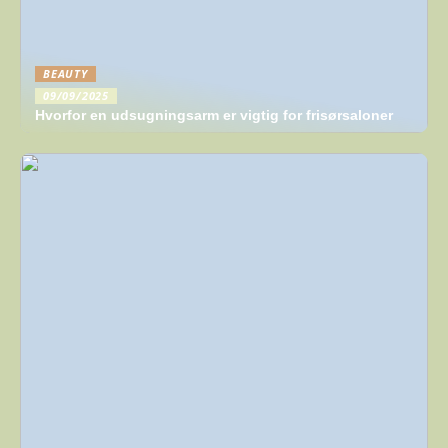
BEAUTY
09/09/2025
Hvorfor en udsugningsarm er vigtig for frisørsaloner