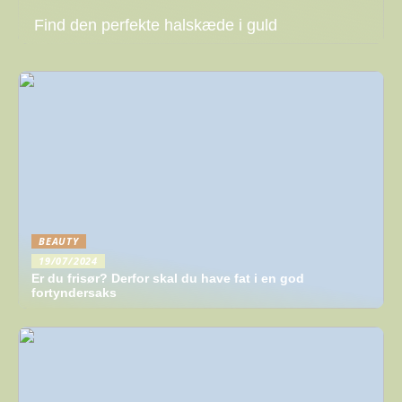
Find den perfekte halskæde i guld
BEAUTY
19/07/2024
Er du frisør? Derfor skal du have fat i en god
fortyndersaks