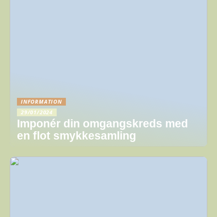
INFORMATION
29/01/2024
Imponér din omgangskreds med
en flot smykkesamling