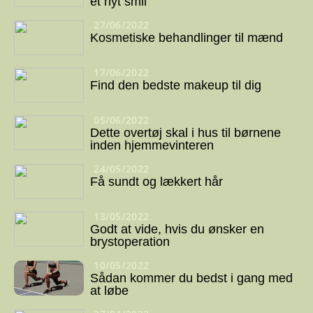
et nyt smil
27/06/2022
Kosmetiske behandlinger til mænd
17/06/2022
Find den bedste makeup til dig
05/06/2022
Dette overtøj skal i hus til børnene
inden hjemmevinteren
24/05/2022
Få sundt og lækkert hår
13/05/2022
Godt at vide, hvis du ønsker en
brystoperation
10/05/2022
Sådan kommer du bedst i gang med
at løbe