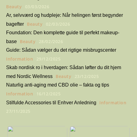
Beauty
03/03/2026
Ar, selvværd og hudpleje: Når helingen først begynder
Beauty
02/03/2026
bagefter
Foundation: Den komplette guide til perfekt makeup-
Beauty
28/02/2026
base
Guide: Sådan vælger du det rigtige misbrugscenter
Information
29/12/2025
Skab nordisk ro i hverdagen: Sådan løfter du dit hjem
Beauty
23/12/2025
med Nordic Wellness
Naturlig anti-aging med CBD olie – fakta og tips
Information
16/12/2025
Information
Stilfulde Accessories til Enhver Anledning
27/11/2025