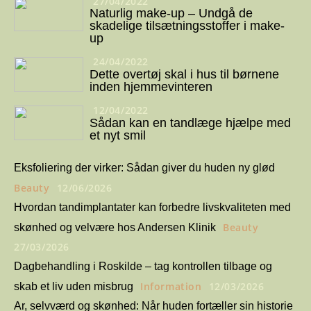
27/04/2022
Naturlig make-up – Undgå de
skadelige tilsætningsstoffer i make-
up
24/04/2022
Dette overtøj skal i hus til børnene
inden hjemmevinteren
12/04/2022
Sådan kan en tandlæge hjælpe med
et nyt smil
Eksfoliering der virker: Sådan giver du huden ny glød
Beauty
12/06/2026
Hvordan tandimplantater kan forbedre livskvaliteten med
Beauty
skønhed og velvære hos Andersen Klinik
27/03/2026
Dagbehandling i Roskilde – tag kontrollen tilbage og
Information
12/03/2026
skab et liv uden misbrug
Ar, selvværd og skønhed: Når huden fortæller sin historie