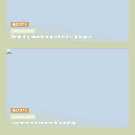
BEAUTY
30/11/2023
Ønsk dig skønhedsprodukter i julegave
BEAUTY
28/09/2023
Lær mere om koreansk hudpleje