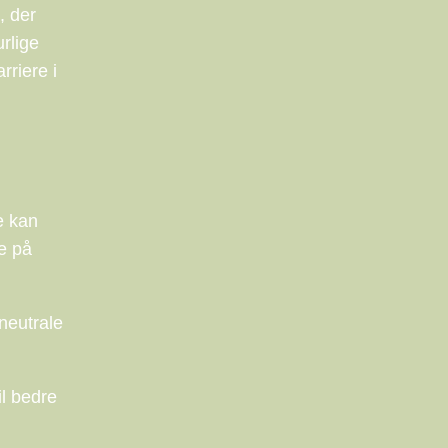
, der
rlige
rriere i
e kan
e på
neutrale
il bedre