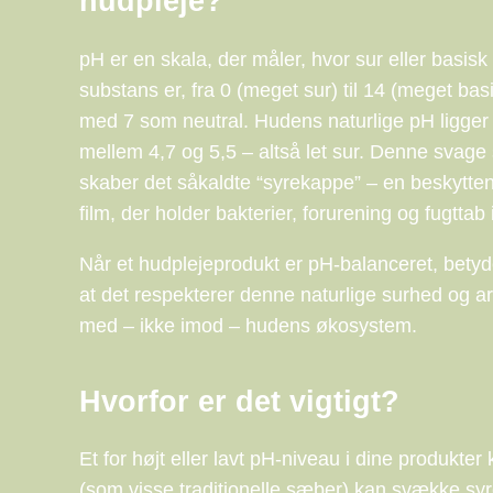
hudpleje?
pH er en skala, der måler, hvor sur eller basisk
substans er, fra 0 (meget sur) til 14 (meget basi
med 7 som neutral. Hudens naturlige pH ligger 
mellem 4,7 og 5,5 – altså let sur. Denne svage
skaber det såkaldte “syrekappe” – en beskytte
film, der holder bakterier, forurening og fugttab 
Når et hudplejeprodukt er pH-balanceret, betyd
at det respekterer denne naturlige surhed og a
med – ikke imod – hudens økosystem.
Hvorfor er det vigtigt?
Et for højt eller lavt pH-niveau i dine produkt
(som visse traditionelle sæber) kan svække syr