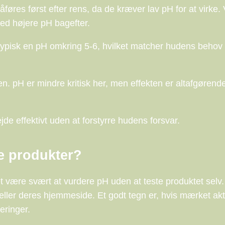
res først efter rens, da de kræver lav pH for at virke. 
med højere pH bagefter.
typisk en pH omkring 5-6, hvilket matcher hudens behov
en. pH er mindre kritisk her, men effekten er altafgørende
de effektivt uden at forstyrre hudens forsvar.
e produkter?
 det være svært at vurdere pH uden at teste produktet selv
ller deres hjemmeside. Et godt tegn er, hvis mærket akt
eringer.