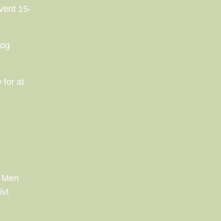
Vent 15-
 og
 for at
. Men
ivt