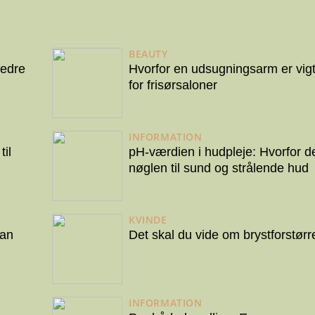
BEAUTY
bedre
Hvorfor en udsugningsarm er vigt
for frisørsaloner
INFORMATION
il
pH-værdien i hudpleje: Hvorfor d
nøglen til sund og strålende hud
KVINDE
dan
Det skal du vide om brystforstørr
INFORMATION