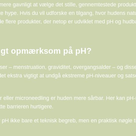
 mere gavnligt at vælge det stille, gennemtestede produkt
e hype. Hvis du vil udforske en tilgang, hvor hudens natu
de flere produkter, der netop er udviklet med pH og hudba
ligt opmærksom på pH?
r – menstruation, graviditet, overgangsalder – og diss
det ekstra vigtigt at undgå ekstreme pH-niveauer og sats
 eller microneedling er huden mere sårbar. Her kan pH-
e barrieren hurtigere.
er pH ikke bare et teknisk begreb, men en praktisk nøgle t