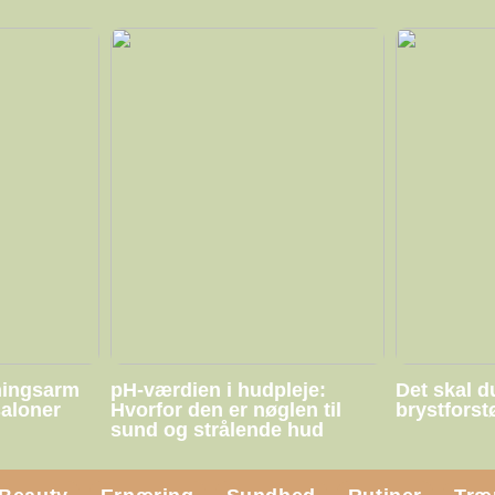
ningsarm
pH-værdien i hudpleje:
Det skal d
saloner
Hvorfor den er nøglen til
brystforst
sund og strålende hud