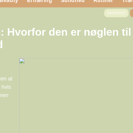
Beauty
Ernæring
Sundhed
Rutiner
Træ
09/08/2025
 Hvorfor den er nøglen til
d
Men at
 hvis
 men