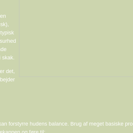
 en
sk),
typisk
 surhed
nde
i skak.
er det,
rbejder
er kan forstyrre hudens balance. Brug af meget basiske pr
ekappen og føre til: