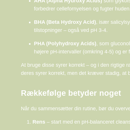
AHA (Alpha Hydroxy Acids)
som glykols
forbedrer cellefornyelsen og fugter huden
BHA (Beta Hydroxy Acid)
, især salicyl
tilstopninger – også ved pH 3-4.
PHA (Polyhydroxy Acids)
, som gluconola
højere pH-intervaller (omkring 4-5) og er 
At bruge disse syrer korrekt – og i den rigtige
deres syrer korrekt, men det kræver stadig, at
Rækkefølge betyder noget
Når du sammensætter din rutine, bør du overve
Rens
– start med en pH-balanceret cleanser