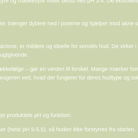
yre og mælkesyre virker bedst ved pH 3-4. De eksfolierer
.
syre, trænger dybere ned i porerne og hjælper mod akne 
ctone, er mildere og ideelle for sensitiv hud. De virker i 
fugtgivende.
 rækkefølge – gør en verden til forskel. Mange mærker fo
 brugeren ved, hvad der fungerer for deres hudtype og to
je produktets pH og funktion:
 (helst pH 5-5,5), så huden ikke forstyrres fra starten.