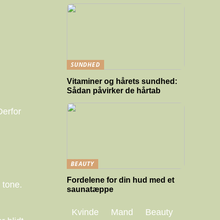
SUNDHED
Vitaminer og hårets sundhed:
Sådan påvirker de hårtab
Derfor
BEAUTY
Fordelene for din hud med et
 tone.
saunatæppe
Kvinde
Mand
Beauty