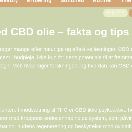
Beauty
Ernæring
Sundhed
Rutiner
Træ
16/12/2025
d CBD olie – fakta og tips
ger mange efter naturlige og effektive løsninger. CBD o
ent i hudpleje, ikke kun for dens potentiale til at fremm
tegn. Men hvad siger forskningen, og hvordan kan CBD 
lanten. I modsætning til THC er CBD ikke psykoaktivt, hv
ragerer med kroppens endocannabinoide system, som påvir
mation, hudens regenerering og beskyttelse mod oxidativ