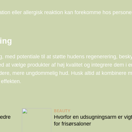
itation eller allergisk reaktion kan forekomme hos person
ging
ing, med potentiale til at støtte hudens regenerering, bes
 at vælge produkter af høj kvalitet og integrere dem i e
dere, mere ungdommelig hud. Husk altid at kombinere 
 effekten.
BEAUTY
bedre
Hvorfor en udsugningsarm er vigt
for frisørsaloner