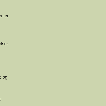
en er
elser
b og
d