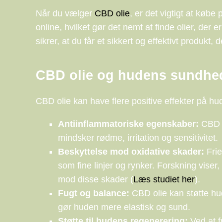
Når du vælger
CBD olie
, er det vigtigt at købe
online, hvilket gør det nemt at finde olier, der
sikrer, at du får et sikkert og effektivt produk
CBD olie og hudens sundhe
CBD olie kan have flere positive effekter på 
Antiinflammatoriske egenskaber:
CBD k
mindsker rødme, irritation og sensitivitet.
Beskyttelse mod oxidative skader:
Frie
som fine linjer og rynker. Forskning vis
mod disse skader (
Læs studiet her
).
Fugt og balance:
CBD olie kan støtte hud
gør huden mere elastisk og sund.
Støtte til hudens regenerering:
Ved at f