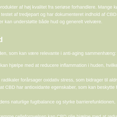
 produkter af høj kvalitet fra seriøse forhandlere. Mange 
 er testet af tredjepart og har dokumenteret indhold af CBD
t, der kan understøtte både hud og generelt velvære.
d
huden, som kan være relevante i anti-aging sammenhæng:
an hjælpe med at reducere inflammation i huden, hvilk
 radikaler forårsager oxidativ stress, som bidrager til ald
er, at CBD har antioxidante egenskaber, som kan beskytte
ens naturlige fugtbalance og styrke barrierefunktionen, 
remme cellefornyelsen kan CBD olie hjælpe med at red