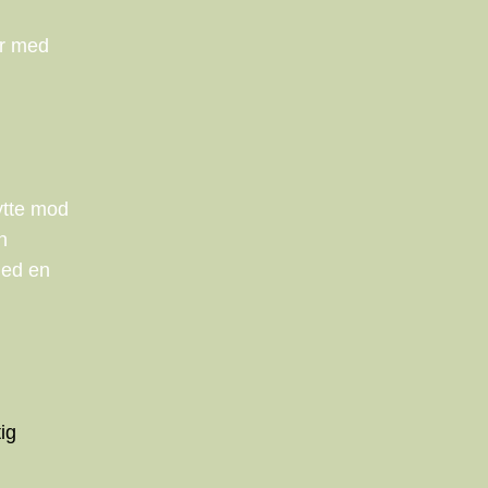
er med
kytte mod
n
med en
ig