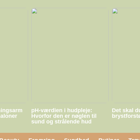
ningsarm
pH-værdien i hudpleje:
Det skal d
saloner
Hvorfor den er nøglen til
brystforst
sund og strålende hud