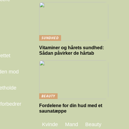
SUNDHED
Vitaminer og hårets sundhed:
Sådan påvirker de hårtab
ettet
uden mod
etholde
BEAUTY
 forbedrer
Fordelene for din hud med et
saunatæppe
Kvinde
Mand
Beauty