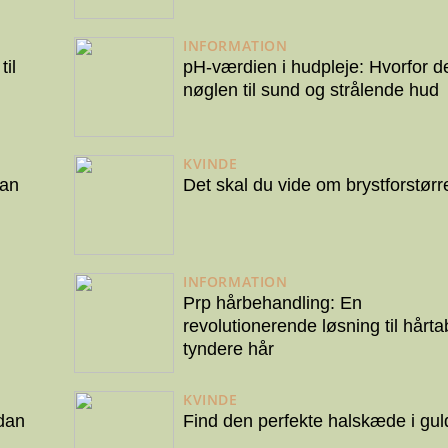
INFORMATION
il
pH-værdien i hudpleje: Hvorfor d
nøglen til sund og strålende hud
KVINDE
dan
Det skal du vide om brystforstørr
INFORMATION
Prp hårbehandling: En
revolutionerende løsning til hårta
tyndere hår
KVINDE
dan
Find den perfekte halskæde i gul