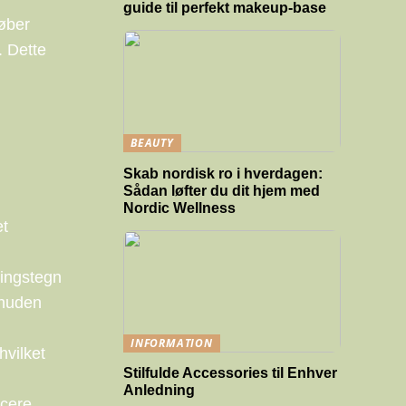
guide til perfekt makeup-base
køber
. Dette
BEAUTY
Skab nordisk ro i hverdagen:
Sådan løfter du dit hjem med
Nordic Wellness
et
ringstegn
 huden
INFORMATION
hvilket
Stilfulde Accessories til Enhver
Anledning
ucere