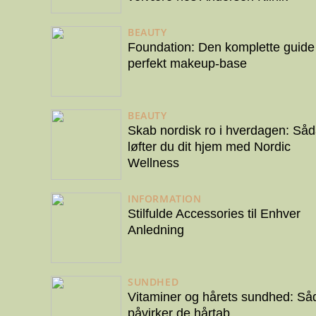
BEAUTY
Foundation: Den komplette guide t
perfekt makeup-base
BEAUTY
Skab nordisk ro i hverdagen: Så
løfter du dit hjem med Nordic
Wellness
INFORMATION
Stilfulde Accessories til Enhver
Anledning
SUNDHED
Vitaminer og hårets sundhed: Så
påvirker de hårtab