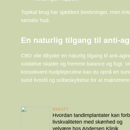
Topikal brug har sjældent bivirkninger, men irr
sensitiv hud.
En naturlig tilgang til anti-a
CBD olie tilbyder en naturlig tilgang til anti-ag
oxidative skader og fremme balance og fugt. Ved
konsekvent hudplejerutine kan du opnå en sun
sund livsstil og solbeskyttelse for at maksimere
BEAUTY
Hvordan tandimplantater kan for
livskvaliteten med skønhed og
velvære hos Andersen Klinik