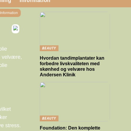
ning
Information
Information
BEAUTY
lie
e velvære,
Hvordan tandimplantater kan
forbedre livskvaliteten med
olie
skønhed og velvære hos
Andersen Klinik
ilket
ker
BEAUTY
e stress.
Foundation: Den komplette