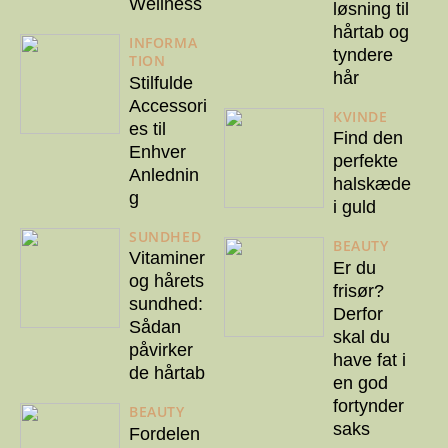
Wellness
løsning til
hårtab og
INFORMA
tyndere
TION
hår
Stilfulde
Accessori
KVINDE
es til
Find den
Enhver
perfekte
Anlednin
halskæde
g
i guld
SUNDHED
BEAUTY
Vitaminer
Er du
og hårets
frisør?
sundhed:
Derfor
Sådan
skal du
påvirker
have fat i
de hårtab
en god
fortynder
BEAUTY
saks
Fordelen