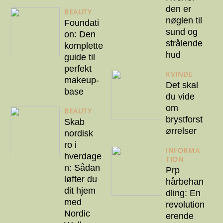
den er
BEAUTY
nøglen til
Foundati
sund og
on: Den
strålende
komplette
hud
guide til
perfekt
KVINDE
makeup-
Det skal
base
du vide
om
BEAUTY
brystforst
Skab
ørrelser
nordisk
ro i
INFORMA
hverdage
TION
n: Sådan
Prp
løfter du
hårbehan
dit hjem
dling: En
med
revolution
Nordic
erende