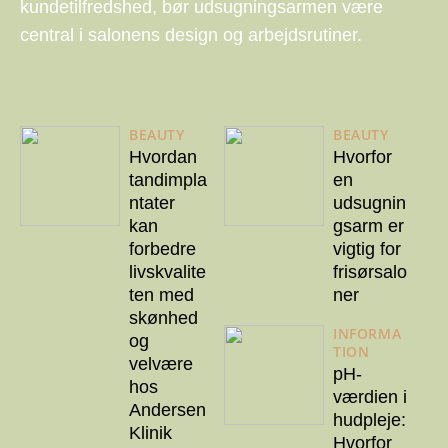
kundetilfredshed, bør udsugningsarmen være
central i salonens design og arbejdsrutiner.
BEAUTY
BEAUTY
Hvordan
Hvorfor
tandimpla
en
ntater
udsugnin
kan
gsarm er
forbedre
vigtig for
livskvalite
frisørsalo
ten med
ner
skønhed
INFORMA
og
TION
velvære
pH-
hos
værdien i
Andersen
hudpleje:
Klinik
Hvorfor