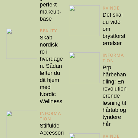
perfekt
KVINDE
makeup-
Det skal
base
du vide
om
BEAUTY
brystforst
Skab
ørrelser
nordisk
ro i
INFORMA
hverdage
TION
n: Sådan
Prp
løfter du
hårbehan
dit hjem
dling: En
med
revolution
Nordic
erende
Wellness
løsning til
hårtab og
INFORMA
tyndere
TION
hår
Stilfulde
Accessori
KVINDE