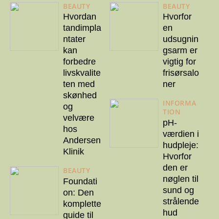
BEAUTY
BEAUTY
Hvordan
Hvorfor
tandimpla
en
ntater
udsugnin
kan
gsarm er
forbedre
vigtig for
livskvalite
frisørsalo
ten med
ner
skønhed
INFORMA
og
TION
velvære
pH-
hos
værdien i
Andersen
hudpleje:
Klinik
Hvorfor
den er
BEAUTY
nøglen til
Foundati
sund og
on: Den
strålende
komplette
hud
guide til