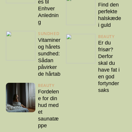
es til
Find den
Enhver
perfekte
Anlednin
halskæde
g
i guld
SUNDHED
BEAUTY
Vitaminer
Er du
og hårets
frisør?
sundhed:
Derfor
Sådan
skal du
påvirker
have fat i
de hårtab
en god
fortynder
BEAUTY
saks
Fordelen
e for din
hud med
et
saunatæ
ppe