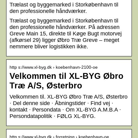
Trælast og byggemarked i Storkøbenhavn til
den professionelle håndværker.
Trælast og byggemarked i Storkøbenhavn til
den professionelle håndværker. På adressen
Greve Main 15, direkte til Køge Bugt motorvej
(afkørsel 29) ligger Øbro Træ Greve – meget
nemmere bliver logistikken ikke.
http s://www.xl-byg.dk › koebenhavn-2100-oe
Velkommen til XL-BYG Øbro
Træ A/S, Østerbro
Velkommen til. XL-BYG Øbro Træ A/S, Østerbro
· Del denne side · Åbningstider · Find vej ·
kontakt · Persondata · Om XL-BYG A.M.B.A ·
Persondatapolitik · FØLG XL-BYG.
http s://www.xl-byg.dk › forretning › koebenhavn-oe