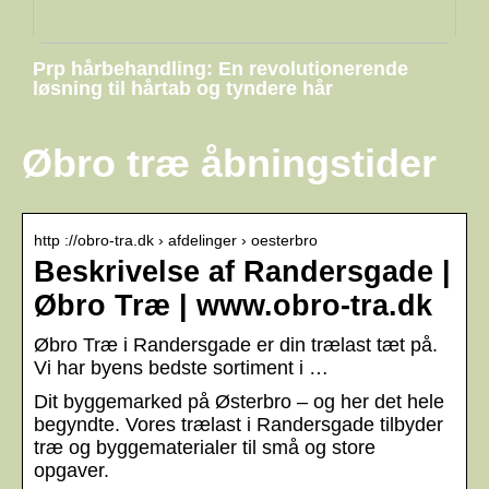
Prp hårbehandling: En revolutionerende
løsning til hårtab og tyndere hår
Øbro træ åbningstider
http ://obro-tra.dk › afdelinger › oesterbro
Beskrivelse af Randersgade |
Øbro Træ | www.obro-tra.dk
Øbro Træ i Randersgade er din trælast tæt på.
Vi har byens bedste sortiment i …
Dit byggemarked på Østerbro – og her det hele
begyndte. Vores trælast i Randersgade tilbyder
træ og byggematerialer til små og store
opgaver.