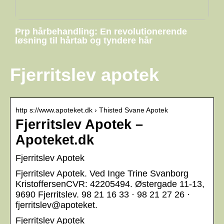
Prp hårbehandling: En revolutionerende
løsning til hårtab og tyndere hår
Fjerritslev apotek
http s://www.apoteket.dk › Thisted Svane Apotek
Fjerritslev Apotek –
Apoteket.dk
Fjerritslev Apotek
Fjerritslev Apotek. Ved Inge Trine Svanborg
KristoffersenCVR: 42205494. Østergade 11-13,
9690 Fjerritslev. 98 21 16 33 · 98 21 27 26 ·
fjerritslev@apoteket.
Fjerritslev Apotek